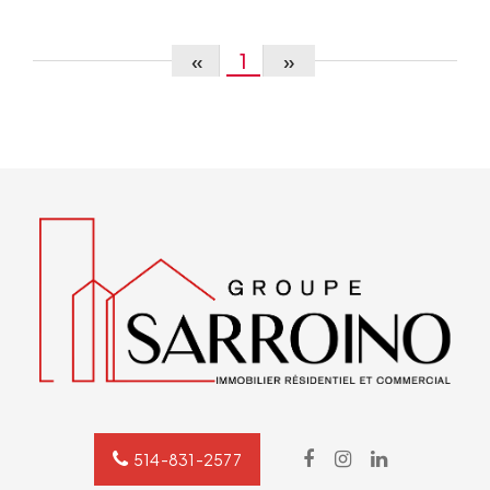
«
1
»
514-831-2577